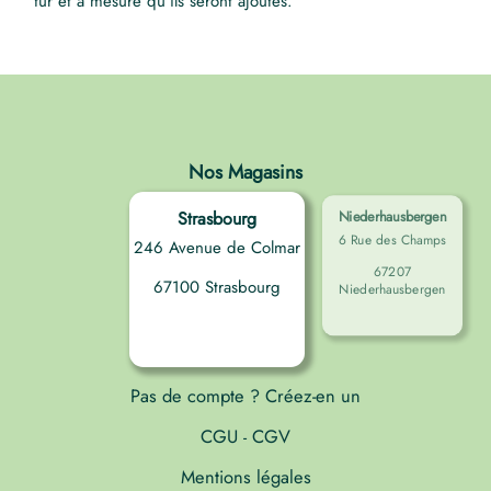
fur et à mesure qu'ils seront ajoutés.
Nos Magasins
Strasbourg
Niederhausbergen
6 Rue des Champs
246 Avenue de Colmar
67207
67100 Strasbourg
Niederhausbergen
Pas de compte ? Créez-en un
CGU
CGV
-
Mentions légales