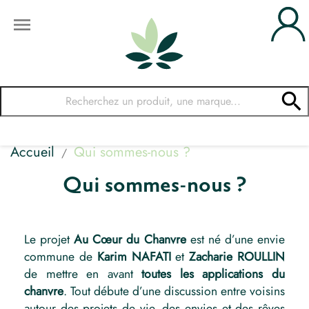


Accueil
Qui sommes-nous ?
Qui sommes-nous ?
Le projet
Au Cœur du Chanvre
est né d’une envie
commune de
Karim NAFATI
et
Zacharie ROULLIN
de mettre en avant
toutes les applications du
chanvre
. Tout débute d’une discussion entre voisins
autour des projets de vie, des envies et des rêves