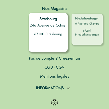
Nos Magasins
Strasbourg
Niederhausbergen
6 Rue des Champs
246 Avenue de Colmar
67207
67100 Strasbourg
Niederhausbergen
Pas de compte ? Créez-en un
CGU
CGV
-
Mentions légales
INFORMATIONS
