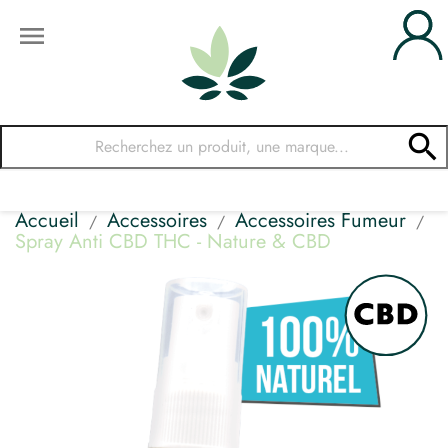


Accueil
Accessoires
Accessoires Fumeur
Spray Anti CBD THC - Nature & CBD