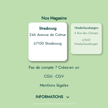
Nos Magasins
Strasbourg
Niederhausbergen
6 Rue des Champs
246 Avenue de Colmar
67207
67100 Strasbourg
Niederhausbergen
Pas de compte ? Créez-en un
CGU
CGV
-
Mentions légales
INFORMATIONS
