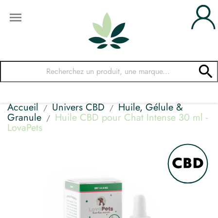


Accueil
Univers CBD
Huile, Gélule &
Granule
Huile CBD pour Chat Intense 30 ml -
LovaPets