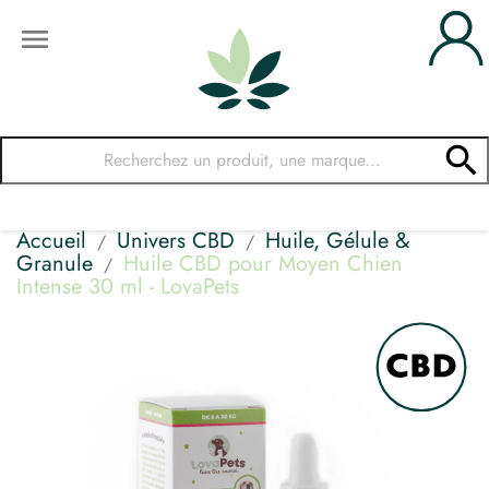


Accueil
Univers CBD
Huile, Gélule &
Granule
Huile CBD pour Moyen Chien
Intense 30 ml - LovaPets