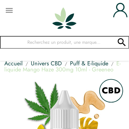


Accueil
Univers CBD
Puff & E-liquide
E-
liquide Mango Haze 300mg 10ml - Greeneo