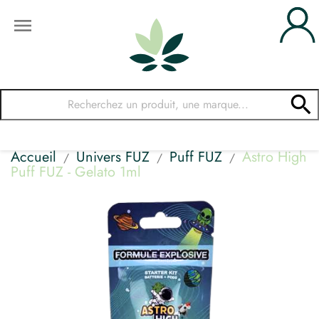


Accueil
Univers FUZ
Puff FUZ
Astro High
Puff FUZ - Gelato 1ml