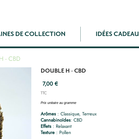
INES DE COLLECTION
IDÉES CADEA
H - CBD
DOUBLE H - CBD
7,00 €
TTC
Prix unitaire au gramme
Arômes
: Classique, Terreux
Cannabinoïdes
: CBD
Effets
: Relaxant
Texture
: Pollen